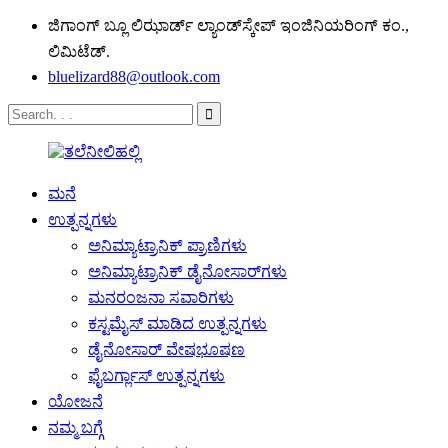
ಜಿಗಾಂಗ್ ಬ್ಲೂ ಲಿಝಾರ್ಡ್ ಲ್ಯಾಂಡ್‌ಸ್ಕೇಪ್ ಇಂಜಿನಿಯರಿಂಗ್ ಕಂ.,
ಲಿಮಿಟೆಡ್.
bluelizard88@outlook.com
ಮನೆ
ಉತ್ಪನ್ನಗಳು
ಅನಿಮ್ಯಾಟ್ರಾನಿಕ್ ಪ್ರಾಣಿಗಳು
ಅನಿಮ್ಯಾಟ್ರಾನಿಕ್ ಡೈನೋಸಾರ್‌ಗಳು
ಮನರಂಜನಾ ಸವಾರಿಗಳು
ಕಸ್ಟಮೈಸ್ ಮಾಡಿದ ಉತ್ಪನ್ನಗಳು
ಡೈನೋಸಾರ್ ವೇಷಭೂಷಣ
ಫೈಬರ್ಗ್ಲಾಸ್ ಉತ್ಪನ್ನಗಳು
ಯೋಜನೆ
ನಮ್ಮ ಬಗ್ಗೆ