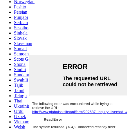
Norwegian
Pashto
Persian
Punjabi
Serbian
Sesotho
Sinhala
Slovak
Slovenian
Somali
Samoan
Scots Gaelic
Shona
Sindhi
Sundanese
Swahili
Tajik
Tamil
Telugu
Thai
Ukrainian
Urdu
Uzbek
Vietnamese
Welsh