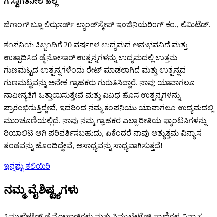
ಗೆ ಸ್ವಾಗತ
ನೀಲಿ ಹಲ್ಲಿ
ಜಿಗಾಂಗ್ ಬ್ಲೂ ಲಿಝಾರ್ಡ್ ಲ್ಯಾಂಡ್‌ಸ್ಕೇಪ್ ಇಂಜಿನಿಯರಿಂಗ್ ಕಂ., ಲಿಮಿಟೆಡ್.
ಕಂಪನಿಯ ಸಿಬ್ಬಂದಿಗೆ 20 ವರ್ಷಗಳ ಉದ್ಯಮದ ಅನುಭವವಿದೆ ಮತ್ತು
ಉತ್ಪಾದಿಸಿದ ಡೈನೋಸಾರ್ ಉತ್ಪನ್ನಗಳನ್ನು ಉದ್ಯಮದಲ್ಲಿ ಉತ್ತಮ
ಗುಣಮಟ್ಟದ ಉತ್ಪನ್ನಗಳೆಂದು ರೇಟ್ ಮಾಡಲಾಗಿದೆ ಮತ್ತು ಉತ್ಪನ್ನದ
ಗುಣಮಟ್ಟವನ್ನು ಅನೇಕ ಗ್ರಾಹಕರು ಗುರುತಿಸಿದ್ದಾರೆ. ನಾವು ಯಾವಾಗಲೂ
ನಾವೀನ್ಯತೆಗೆ ಒತ್ತಾಯಿಸುತ್ತೇವೆ ಮತ್ತು ವಿವಿಧ ಹೊಸ ಉತ್ಪನ್ನಗಳನ್ನು
ಪ್ರಾರಂಭಿಸುತ್ತಿದ್ದೇವೆ, ಇದರಿಂದ ನಮ್ಮ ಕಂಪನಿಯು ಯಾವಾಗಲೂ ಉದ್ಯಮದಲ್ಲಿ
ಮುಂಚೂಣಿಯಲ್ಲಿದೆ. ನಾವು ನಮ್ಮ ಗ್ರಾಹಕರ ಎಲ್ಲಾ ರೀತಿಯ ಫ್ಯಾಂಟಸಿಗಳನ್ನು
ರಿಯಾಲಿಟಿ ಆಗಿ ಪರಿವರ್ತಿಸಬಹುದು, ಏಕೆಂದರೆ ನಾವು ಅತ್ಯುತ್ತಮ ವಿನ್ಯಾಸ
ತಂಡವನ್ನು ಹೊಂದಿದ್ದೇವೆ, ಅಸಾಧ್ಯವನ್ನು ಸಾಧ್ಯವಾಗಿಸುತ್ತದೆ!
ಇನ್ನಷ್ಟು ಕಲಿಯಿರಿ
ನಮ್ಮ ವೈಶಿಷ್ಟ್ಯಗಳು
ಸಿಮ್ಯುಲೇಟೆಡ್ ಡೈನೋಸಾರ್‌ಗಳು ಮತ್ತು ಸಿಮ್ಯುಲೇಟೆಡ್ ಪ್ರಾಣಿಗಳ ವಿನ್ಯಾಸ,