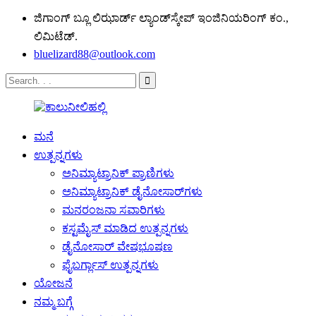
ಜಿಗಾಂಗ್ ಬ್ಲೂ ಲಿಝಾರ್ಡ್ ಲ್ಯಾಂಡ್‌ಸ್ಕೇಪ್ ಇಂಜಿನಿಯರಿಂಗ್ ಕಂ.,
ಲಿಮಿಟೆಡ್.
bluelizard88@outlook.com
ಮನೆ
ಉತ್ಪನ್ನಗಳು
ಅನಿಮ್ಯಾಟ್ರಾನಿಕ್ ಪ್ರಾಣಿಗಳು
ಅನಿಮ್ಯಾಟ್ರಾನಿಕ್ ಡೈನೋಸಾರ್‌ಗಳು
ಮನರಂಜನಾ ಸವಾರಿಗಳು
ಕಸ್ಟಮೈಸ್ ಮಾಡಿದ ಉತ್ಪನ್ನಗಳು
ಡೈನೋಸಾರ್ ವೇಷಭೂಷಣ
ಫೈಬರ್ಗ್ಲಾಸ್ ಉತ್ಪನ್ನಗಳು
ಯೋಜನೆ
ನಮ್ಮ ಬಗ್ಗೆ