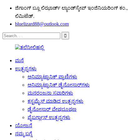
ಜಿಗಾಂಗ್ ಬ್ಲೂ ಲಿಝಾರ್ಡ್ ಲ್ಯಾಂಡ್‌ಸ್ಕೇಪ್ ಇಂಜಿನಿಯರಿಂಗ್ ಕಂ.,
ಲಿಮಿಟೆಡ್.
bluelizard88@outlook.com
ಮನೆ
ಉತ್ಪನ್ನಗಳು
ಅನಿಮ್ಯಾಟ್ರಾನಿಕ್ ಪ್ರಾಣಿಗಳು
ಅನಿಮ್ಯಾಟ್ರಾನಿಕ್ ಡೈನೋಸಾರ್‌ಗಳು
ಮನರಂಜನಾ ಸವಾರಿಗಳು
ಕಸ್ಟಮೈಸ್ ಮಾಡಿದ ಉತ್ಪನ್ನಗಳು
ಡೈನೋಸಾರ್ ವೇಷಭೂಷಣ
ಫೈಬರ್ಗ್ಲಾಸ್ ಉತ್ಪನ್ನಗಳು
ಯೋಜನೆ
ನಮ್ಮ ಬಗ್ಗೆ